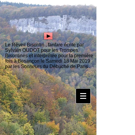
Le Réveil Bisontin , fanfare écrite par
Sylvain OUDOT pour les Trompes
Bisontines et interprétée pour la première
fois à Besançon le Samedi 18 Mai 2019
par les Sonneurs du Débuché de Paris .